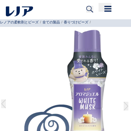
Skip to Content
レノアの柔軟剤とビーズ
/
全ての製品
/
香りづけビーズ
/