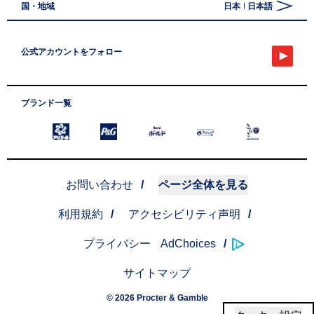
国・地域
日本 | 日本語
公式アカウントをフォロー
YouTube
レノアアロマジュエル ホワイトシリーズ篇 ３０秒
ブランド一覧
ArielFooterIcon
PandGFooterIcon
SarasFooterI
BoldFooterIcon
HouseLogoFooterIcon
お問い合わせ
/
ページ全体を見る
利用規約
/
アクセシビリティ声明
/
プライバシー
AdChoices
/
サイトマップ
© 2026 Procter & Gamble