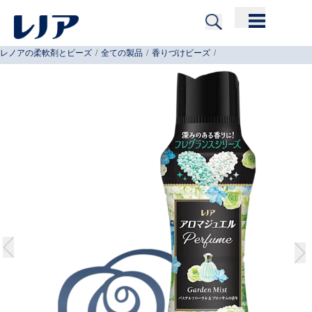
Skip to Content
レノアの柔軟剤とビーズ
/
全ての製品
/
香りづけビーズ
/