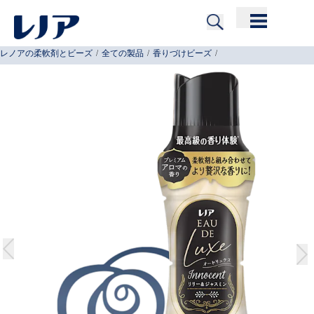
Skip to Content
レノアの柔軟剤とビーズ
/
全ての製品
/
香りづけビーズ
/