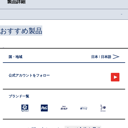
製品詳細
• レノアオードリュクスの香り付けビーズで最高の香り体験*
おすすめ製品
*当社ビーズ製品内
• お持ちの柔軟剤と合わせるだけで、衣類がより奥行のある贅沢な
香りに
国・地域
日本 | 日本語
• 「リリー＆ジャスミン」万人に愛される、リリー＆ジャスミンの
優しく甘美な香り
公式アカウントをフォロー
YouTube
• 使い方も簡単、お洗濯のはじめに入れるだけ！
ブランド一覧
ArielFooterIcon
PandGFooterIcon
SarasFooterI
BoldFooterIcon
HouseLogoFooterIcon