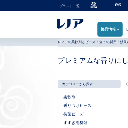
Skip to Content
ArielIcon
PandG
ブランド一覧
製品情報
レノアの柔軟剤とビーズ
/
全ての製品
/
効果
プレミアムな香りに
カテゴリーから探す
柔軟剤
香りづけビーズ
抗菌ビーズ
すすぎ消臭剤