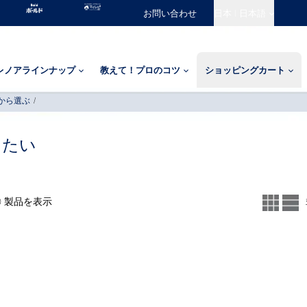
Icon
BoldIcon
HouseLogoIcon
お問い合わせ
日本 | 日本語
レノアラインナップ
教えて！プロのコツ
ショッピングカート
から選ぶ
/
したい
0 製品を表示